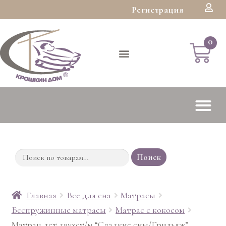
Регистрация
Поиск
Главная
Все для сна
Матрасы
Беспружинные матрасы
Матрас с кокосом
Матрац дет.двухст/м “Сладкие сны/Грильяж”