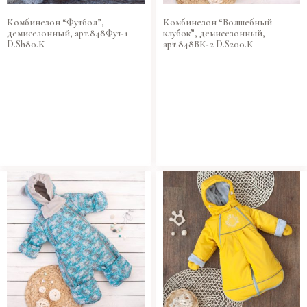
Комбинезон “Футбол”,
Комбинезон “Волшебный
демисезонный, арт.848Фут-1
клубок”, демисезонный,
D.Sh80.К
арт.848ВК-2 D.S200.К