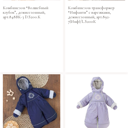
Комбинезон “Волшебный
Комбинезон-трансформер
клубок”, демисезонный,
“Инфанти” с варежками,
арт.848ВК-3 D.S200.К
демисезонный, арт.892-
7(Инф)/L.S200К