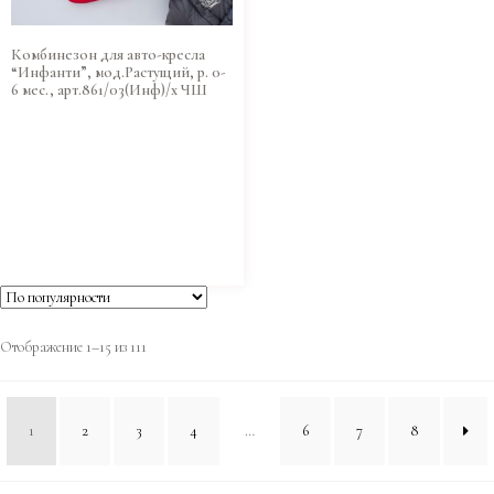
Комбинезон для авто-кресла
“Инфанти”, мод.Растущий, р. 0-
6 мес., арт.861/03(Инф)/х ЧШ
Отображение 1–15 из 111
1
2
3
4
…
6
7
8