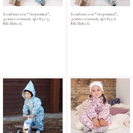
Комбинезон “Зверюшки”,
Комбинезон “Зверюшки”,
демисезонный, арт.853-55
демисезонный, арт.853-6
Mb.Sh80 К
Mb.Sh80 К