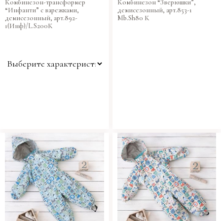
Комбинезон-трансформер
Комбинезон “Зверюшки”,
“Инфанти” с варежками,
демисезонный, арт.853-1
демисезонный, арт.892-
Mb.Sh80 К
1(Инф)/L.S200К
Цвет