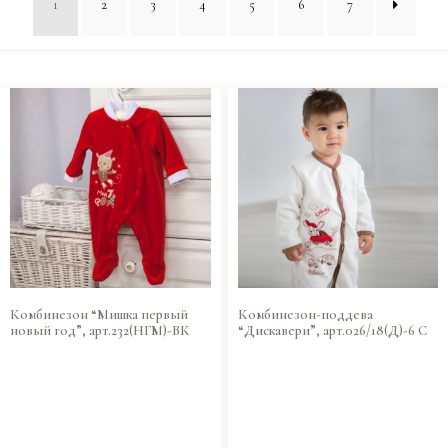
1
2
3
4
5
6
7
Комбинезон “Мишка первый
Комбинезон-поддева
новый год”, арт.232(НГМ)-ВК
“Дискавери”, арт.026/18(Д)-6 С