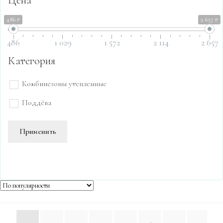
486 ₽
2 657 ₽
486
1 029
1 572
2 114
2 657
Категория
Комбинезоны утепленные
Поддёва
Применить