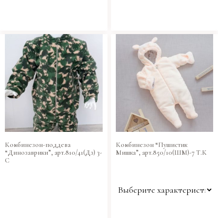
Комбинезон-поддева
Комбинезон “Пушистик
“Динозаврики”, арт.810/41(Дз) 3-
Мишка”, арт.850/10(ШМ)-7 Т.К
С
Размер