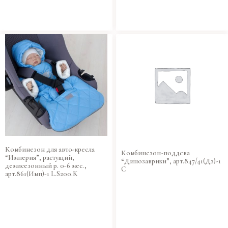
Комбинезон для авто-кресла
Комбинезон-поддева
“Империя”, растущий,
“Динозаврики”, арт.847/41(Дз)-1
демисезонный р. 0-6 мес.,
C
арт.861(Имп)-1 L.S200.K