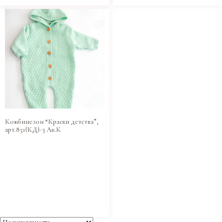
Комбинезон “Краски детства”,
арт.851(КД)-3 Ак.К