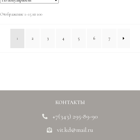
Отображение 1–15 из 100
1
2
3
4
5
6
7
КОНТАКТЫ
+7(343) 295-89-90
vit.kd@mail.ru