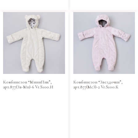
Комбинезон “МиниПик”,
Комбинезон “Звездочки”,
арт.877(Зв-Мп)-6 Vr.S100.И
арт.877(МсЗ)-2 Vr.S100.К