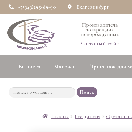
+7(343)295-89-90
Екатеринбург
Производитель
товаров для
новорожденных
Оптовый сайт
Выписка
Матрасы
Трикотаж для 
Поиск
Главная
Все для сна
Одеяла и 