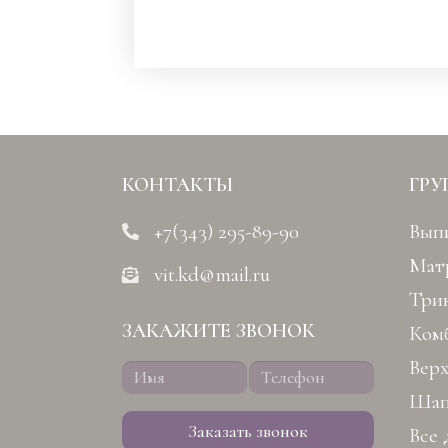
КОНТАКТЫ
ГРУ
+7(343) 295-89-90
Вып
Мат
vit.kd@mail.ru
Три
ЗАКАЖИТЕ ЗВОНОК
Ком
Вер
Шап
Заказать звонок
Все 