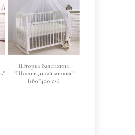
Шторка балдахина
ь”
“Шоколадный мишка”
(180*400 см)