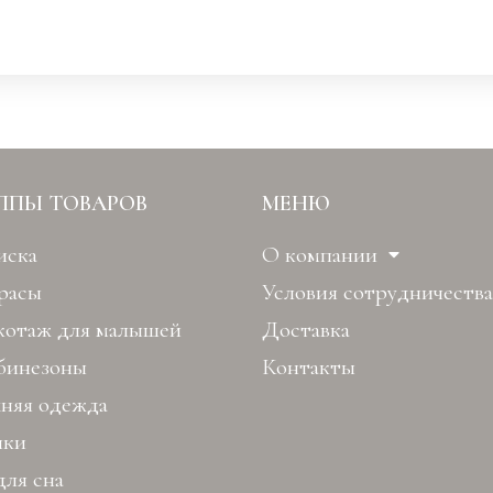
ППЫ ТОВАРОВ
МЕНЮ
иска
О компании
расы
Условия сотрудничества
котаж для малышей
Доставка
бинезоны
Контакты
хняя одежда
ки
для сна