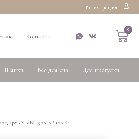
Регистрация
тавка
Контакты
Шапки
Все для сна
Для прогулки
нке, арт.ОПсБР-90Х Х.S100.Бз