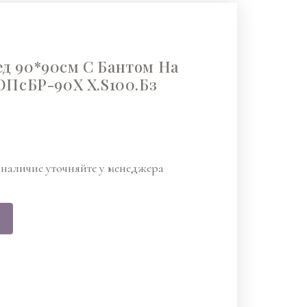
д 90*90см С Бантом На
ОПсБР-90Х Х.S100.Бз
наличие уточняйте у менеджера