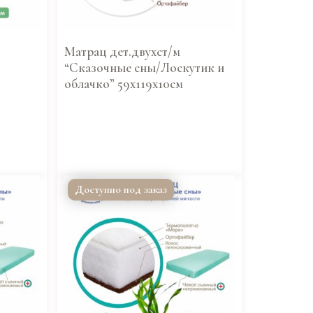
Матрац дет.двухст/м
“Сказочные сны/Лоскутик и
облачко” 59х119х10см
Доступно под заказ