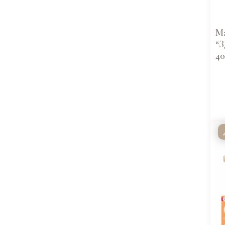
Ма
“З
40