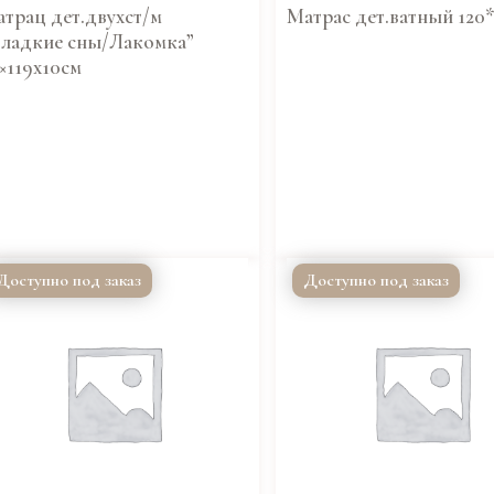
трац дет.двухст/м
Матрас дет.ватный 120
ладкие сны/Лакомка”
×119х10см
Доступно под заказ
Доступно под заказ