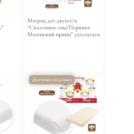
Матрац дет.двухст/м
у”
“Сказочные сны/Перинка
Маленький принц” 59х119х9см
Доступно под заказ