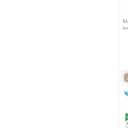
Ма
60