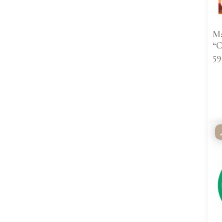
Ма
“С
59