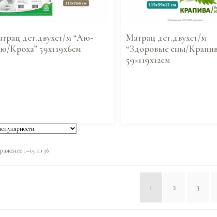
трац дет.двухст/м “Аю-
Матрац дет.двухст/м
ю/Кроха” 59х119х6см
“Здоровые сны/Крапив
59×119х12см
ражение 1–15 из 36
1
2
3