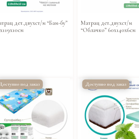
трац дет.двухст/м “Бам-бу”
Матрац дет.двухст/м
х119х10см
“Облачко” 60х140х6см
Доступно под заказ
Доступно под заказ