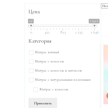
Цена
0 ₽
1 646 ₽
0
412
823
1 235
1 646
Категория
Матрас ватный
Матрас с кокосом
Матрас с кокосом и латексом
Матрас с натуральными волокнами
Матрас с кокосом
Применить