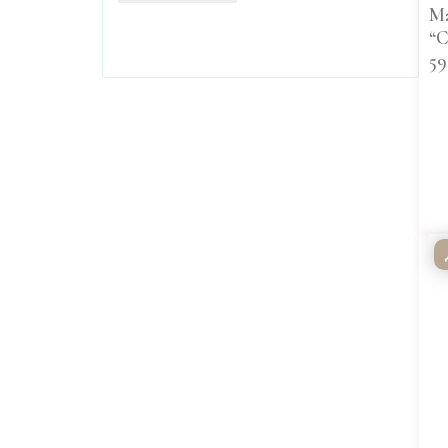
Ма
“С
59