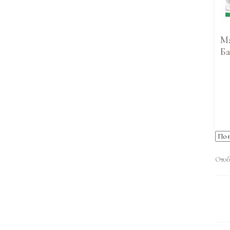
Ма
Ба
Отоб