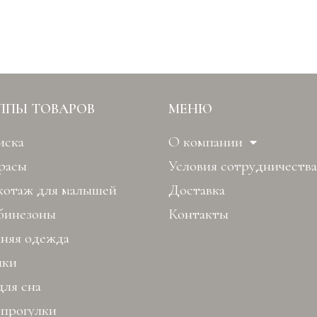
ППЫ ТОВАРОВ
МЕНЮ
иска
О компании
расы
Условия сотрудничества
котаж для малышей
Доставка
бинезоны
Контакты
хняя одежда
ки
для сна
 прогулки