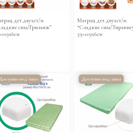
трац дет.двухст/м
Матрац дет.двухст/м
ладкие сны/Грильяж”
“Сладкие сны/Тирамис
×119х6см
59×119х6см
Доступно под заказ
Доступно под заказ