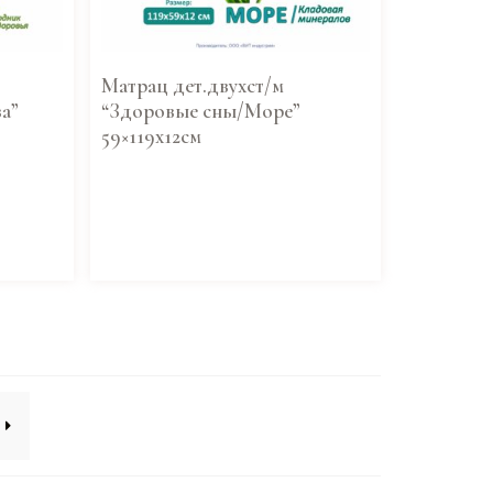
Матрац дет.двухст/м
а”
“Здоровые сны/Море”
59×119х12см