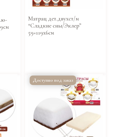
Матрац дет.двухст/м
Аю-
“Сладкие сны/Эклер”
х9см
59×119х6см
Доступно под заказ