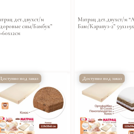
трац дет.двухст/м
Матрац дет.двухст/м “
доровые сны/Бамбук”
Баю/Карапуз-2” 59х119
×60х12см
Доступно под заказ
Доступно под заказ