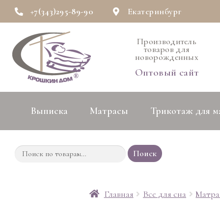
+7(343)295-89-90
Екатеринбург
Производитель
товаров для
новорожденных
Оптовый сайт
Выписка
Матрасы
Трикотаж для 
Поиск
Главная
Все для сна
Матра