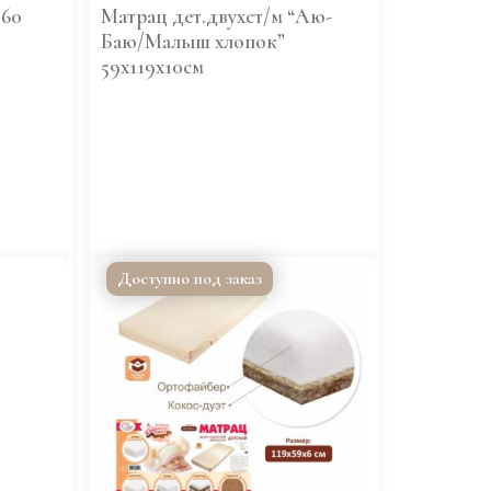
*60
Матрац дет.двухст/м “Аю-
Баю/Малыш хлопок”
59х119х10см
Доступно под заказ