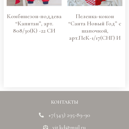
Комбинезон-поддева
Пеленка-кокон
“Капитан”, арт.
“Санта Новый Год” с
808/30(К) -22 СИ
шапочкой,
арт.ПеК-1/17(СНГ) И
КОНТАКТЫ
+7(343) 295-89-90
vit.kd@mail.ru