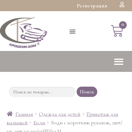
Регистрация
Поиск
Главная
Одежда для детей
Трикотаж для
малышей
Боди
Боди с коротким рукавом, 2шт/
уп, арт.317.319/07(РЦ)-3 И