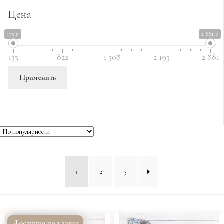
Цена
135 ₽
2 881 ₽
135
822
1 508
2 195
2 881
Применить
1
2
3
Доступно под заказ