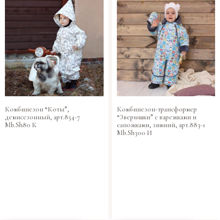
Комбинезон “Коты”,
Комбинезон-трансформер
демисезонный, арт.854-7
“Зверюшки” с варежками и
Mb.Sh80 К
сапожками, зимний, арт.883-1
Mb.Sh300 И