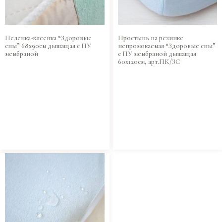
Пеленка-клеенка “Здоровые
Простынь на резинке
сны” 68х90см дышащая с ПУ
непромокаемая “Здоровые сны”
мембраной
с ПУ мембраной дышащая
60х120см, арт.ПК/ЗС