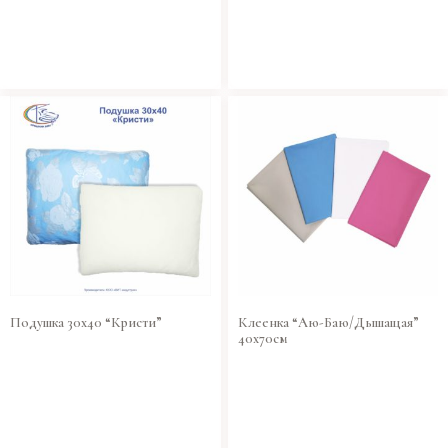
Подушка 30х40 “Кристи”
Клеенка “Аю-Баю/Дышащая”
40х70см