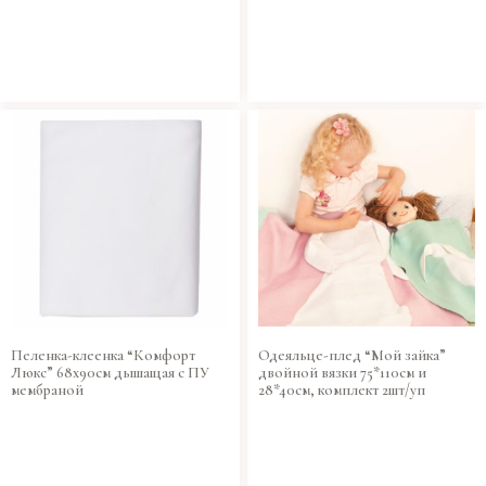
Пеленка-клеенка “Комфорт
Одеяльце-плед “Мой зайка”
Люкс” 68х90см дышащая с ПУ
двойной вязки 75*110см и
мембраной
28*40см, комплект 2шт/уп