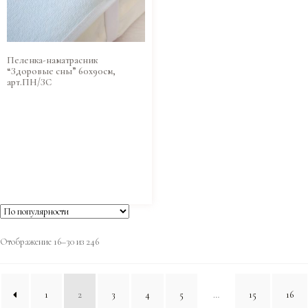
Пеленка-наматрасник
“Здоровые сны” 60х90см,
арт.ПН/ЗС
Отображение 16–30 из 246
1
2
3
4
5
…
15
16