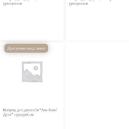
59х119х11см
59х119х12см
Доступно под заказ
Матрац дет.двухст/м “Аю-Баю/
Дуэт” 139x59x6 см