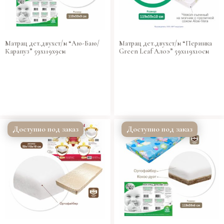
Матрац дет.двухст/м “Аю-Баю/
Матрац дет.двухст/м “Перинка
Карапуз” 59х119х9см
Green Leaf Алоэ” 59х119х10см
Доступно под заказ
Доступно под заказ