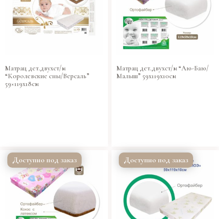
Матрац дет.двухст/м
Матрац дет.двухст/м “Аю-Баю/
“Королевские сны/Версаль”
Малыш” 59х119х10см
59×119х18см
Доступно под заказ
Доступно под заказ