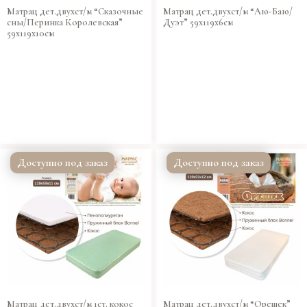
Матрац дет.двухст/м “Сказочные
Матрац дет.двухст/м “Аю-Баю/
сны/Перинка Королевская”
Дуэт” 59х119х6см
59х119х10см
Доступно под заказ
Доступно под заказ
Матрац дет.двухст/м 1ст. кокос
Матрац дет.двухст/м “Орешек”