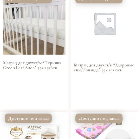
Матрац дет.двухст/м “Перинка
Матрац дет.двухст/м “Здоровые
Green Leaf Алоэ” 59х119х6см
сны/Лаванда” 59×119х12см
Доступно под заказ
Доступно под заказ