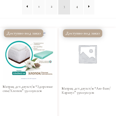
1
2
3
4
Доступно под заказ
Доступно под заказ
Матрац дет.двухст/м “Здоровые
Матрац дет.двухст/м “Аю-Баю/
сны/Хлопок” 59×119х12см
Карапуз” 59х119х13см