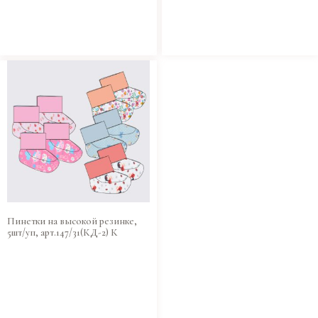
Пинетки на высокой резинке,
5шт/уп, арт.147/31(КД-2) К