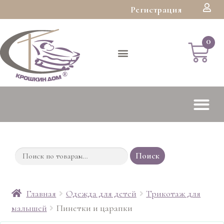
Регистрация
Поиск
Главная
Одежда для детей
Трикотаж для
малышей
Пинетки и царапки