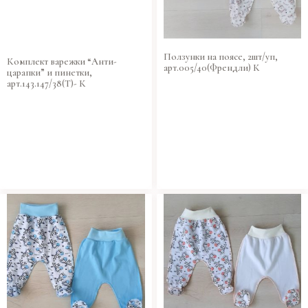
Ползунки на поясе, 2шт/уп,
Комплект варежки “Анти-
арт.005/40(Френдли) К
царапки” и пинетки,
арт.143.147/38(Т)- К