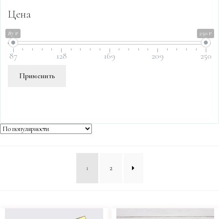
Цена
87 ₽
250 ₽
87
128
169
209
250
Применить
1
2