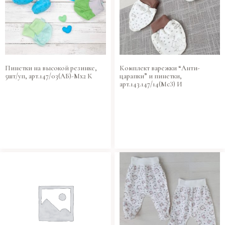
Пинетки на высокой резинке,
Комплект варежки “Анти-
5шт/уп, арт.147/03(АБ)-Мх2 К
царапки” и пинетки,
арт.143.147/14(МсЗ) И