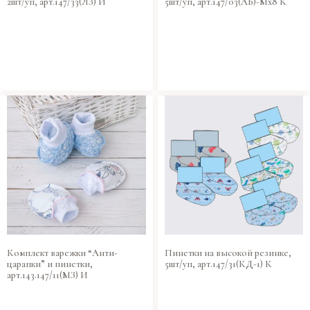
2шт/уп, арт.147/33(ЛЗ) И
5шт/уп, арт.147/03(АБ)-Мх8 К
Комплект варежки “Анти-
Пинетки на высокой резинке,
царапки” и пинетки,
5шт/уп, арт.147/31(КД-1) К
арт.143.147/11(МЗ) И