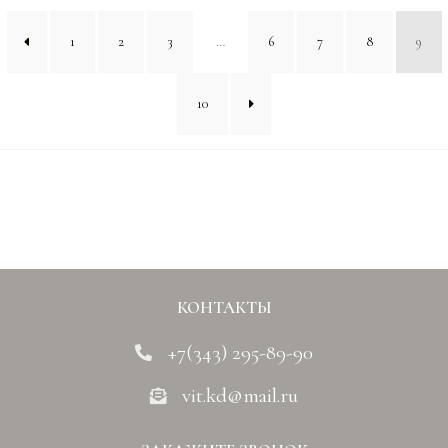
1
2
3
…
6
7
8
9
10
КОНТАКТЫ
+7(343) 295-89-90
vit.kd@mail.ru