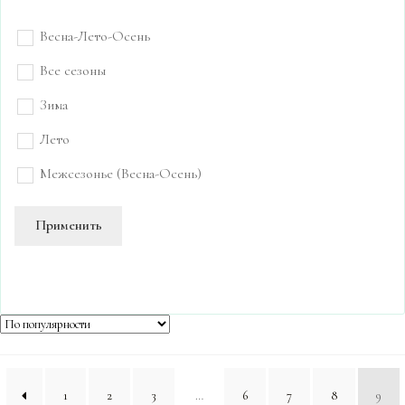
Весна-Лето-Осень
Все сезоны
Зима
Лето
Межсезонье (Весна-Осень)
Применить
1
2
3
…
6
7
8
9