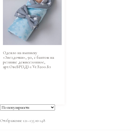
Одеяло на выписку
«Звездочки», 90, с бантом на
резинке демисезонное,
арт.ОвсБР(ЗД)-1 Vr.S200.Бз
Отображение 121–135 из 148