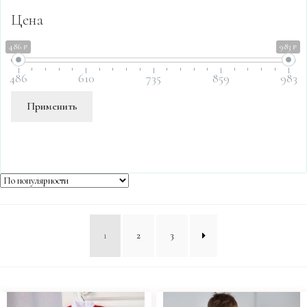
Цена
486 ₽
983 ₽
486
610
735
859
983
Применить
1
2
3