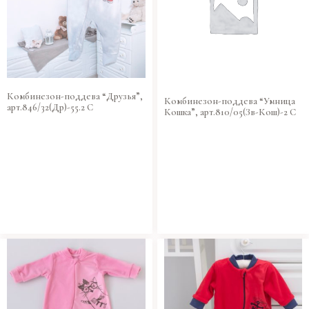
Комбинезон-поддева “Друзья”,
Комбинезон-поддева “Умница
арт.846/32(Др)-55.2 С
Кошка”, арт.810/05(Зв-Кош)-2 С