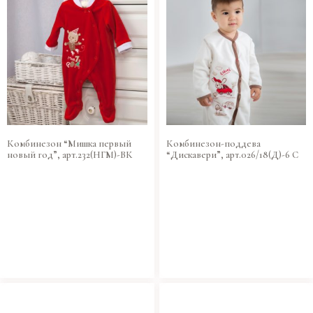
Комбинезон “Мишка первый
Комбинезон-поддева
новый год”, арт.232(НГМ)-ВК
“Дискавери”, арт.026/18(Д)-6 С