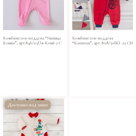
Комбинезон-поддева “Умница
Комбинезон-поддева
Кошка”, арт.846/05(Зв-Кош)-2 С
“Капитан”, арт. 808/30(К) -22 СИ
Доступно под заказ