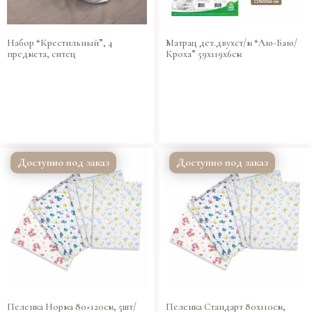
Набор “Крестильный”, 4
Матрац дет.двухст/м “Аю-Баю/
предмета, ситец
Кроха” 59х119х6см
Доступно под заказ
Доступно под заказ
Пеленка Норма 80×120см, 5шт/
Пеленка Стандарт 80х110см,