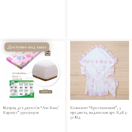
Доступно под заказ
Матрац дет.двухст/м “Аю-Баю/
Комплект “Крестильный”, 3
Карапуз” 59х119х9см
предмета, мадаполам арт. КдК5-
52 Мд