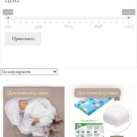
110 ₽
1 107 ₽
110
359
609
858
1 107
Применить
Доступно под заказ
Доступно под заказ