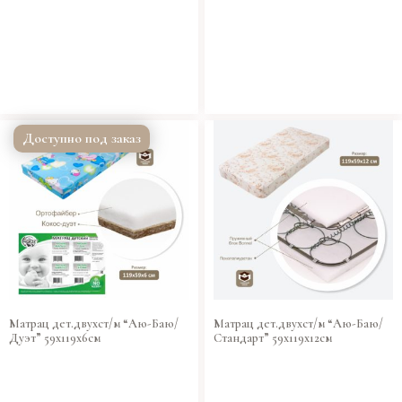
Доступно под заказ
Матрац дет.двухст/м “Аю-Баю/
Матрац дет.двухст/м “Аю-Баю/
Дуэт” 59х119х6см
Стандарт” 59х119х12см