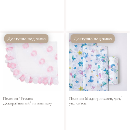
Доступно под заказ
Доступно под заказ
Пеленка “Уголок
Пеленка Миди 90×120см, 5шт/
Декоративный” на выписку
уп., ситец