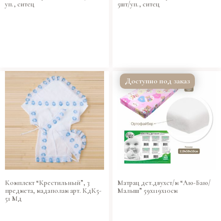
уп., ситец
5шт/уп., ситец
Доступно под заказ
Комплект “Крестильный”, 3
Матрац дет.двухст/м “Аю-Баю/
предмета, мадаполам арт. КдК5-
Малыш” 59х119х10см
51 Мд