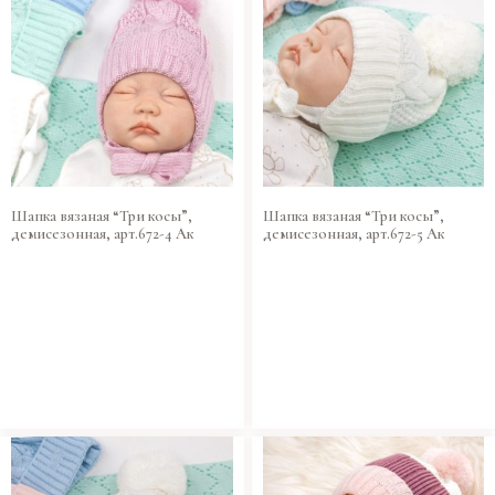
Шапка вязаная “Три косы”,
Шапка вязаная “Три косы”,
демисезонная, арт.672-4 Ак
демисезонная, арт.672-5 Ак