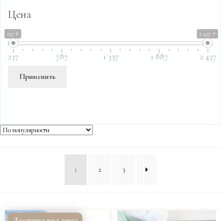
Цена
237 ₽
2 437 ₽
237
787
1 337
1 887
2 437
Применить
1
2
3
Доступно под заказ