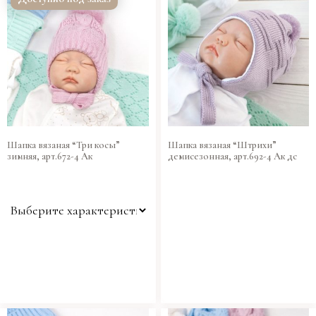
Шапка вязаная “Три косы”
Шапка вязаная “Штрихи”
зимняя, арт.672-4 Ак
демисезонная, арт.692-4 Ак дс
Размер