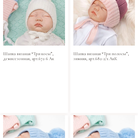
Шапка вязаная “Три косы”,
Шапка вязаная “Три полосы”,
демисезонная, арт.672-6 Ак
зимняя, арт.682-2/х АкК