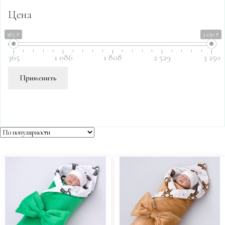
Цена
365 ₽
3 250 ₽
365
1 086
1 808
2 529
3 250
Применить