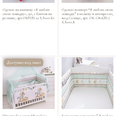
Одеяло на выписку «Я люблю
Одеяло-конверт “Я люблю свою
свою лошадку», 90, с бантом на
лошадку” в коляску и автокресло,
резинке, арт.ОБР(Л)-22 Х.S100.Бз
мод.Солнце, арт. ОК-С80(Л)-7
Х.S100.Б
Доступно под заказ
Шторка балдахин “Я люблю
Борт лента в кроватку ” Я люблю