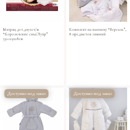
Матрац дет.двухст/м
Комплект на выписку “Версаль”,
“Королевские сны/Лувр”
8 предметов зимний
59×119х18см
Доступно под заказ
Доступно под заказ