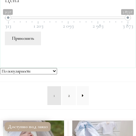
313 ₽
3 873 ₽
313
1 203
2 093
2 983
3 873
Применить
1
2
Доступно под заказ