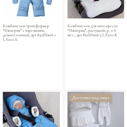
Комбинезон-трансформер
Комбинезон для авто-кресла
“Империя” с варежками,
“Империя”, растущий, р. 0-6
демисезонный, арт.892(Имп)-1
мес., арт.861(Имп)-5 L.S200.K
L.S200.К
Доступно под заказ