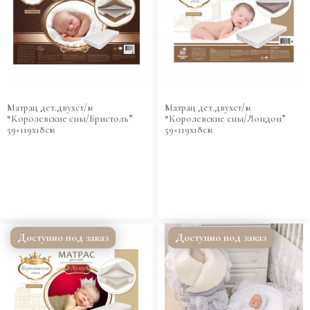
Матрац дет.двухст/м
Матрац дет.двухст/м
“Королевские сны/Бристоль”
“Королевские сны/Лондон”
59×119х18см
59×119х18см
Доступно под заказ
Доступно под заказ