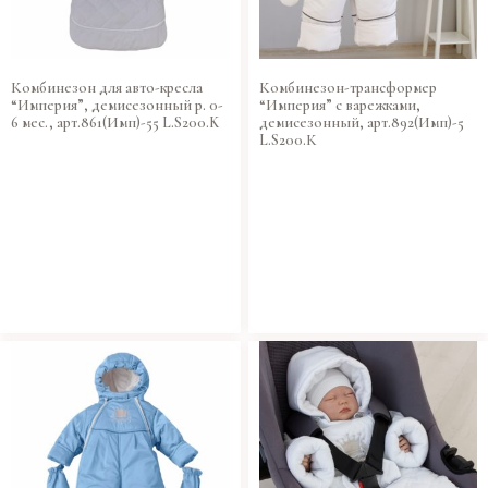
Комбинезон для авто-кресла
Комбинезон-трансформер
“Империя”, демисезонный р. 0-
“Империя” с варежками,
6 мес., арт.861(Имп)-55 L.S200.K
демисезонный, арт.892(Имп)-5
L.S200.К